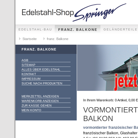
EDELSTAHL-BAU
FRANZ. BALKONE
GELÄNDERTEILE
GELÄNDER-SETS FÜR ALLE MONTAGEMÖGLICHKEITEN
Startseite
franz. Balkone
FRANZ. BALKONE
AGB
SITEMAP
ALLES ÜBER EDELSTAHL
KONTAKT
IMPRESSUM
SUCHE NACH PRODUKTEN
MERKZETTEL ANZEIGEN
In Ihrem Warenkorb:
0
Artikel,
0,00
E
WARENKORB ANZEIGEN
ZUR KASSE GEHEN
VORMONTIERT
MEIN KONTO
BALKON
vormontierter französischer B
französischer Balkon, Glashalte