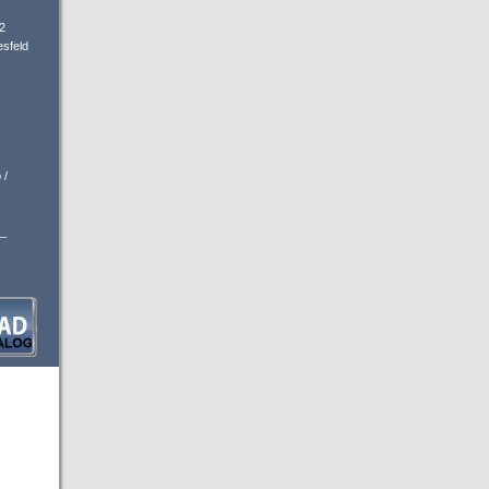
2
sfeld
-
 /
_