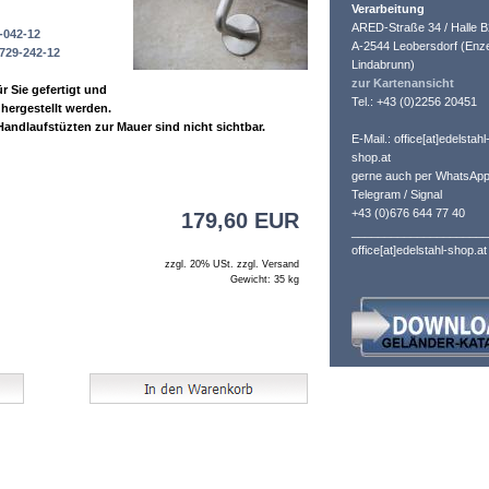
Verarbeitung
ARED-Straße 34 / Halle B
-042-12
A-2544 Leobersdorf (Enze
729-242-12
Lindabrunn)
zur Kartenansicht
r Sie gefertigt und
Tel.: +43 (0)2256 20451
hergestellt werden.
andlaufstüzten zur Mauer sind nicht sichtbar.
E-Mail.: office[at]edelstahl
shop.at
gerne auch per WhatsApp
Telegram / Signal
+43 (0)676 644 77 40
179,60 EUR
_____________________
office[at]edelstahl-shop.at
zzgl. 20% USt. zzgl. Versand
Gewicht: 35 kg