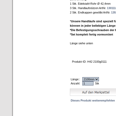
1 Stk. Edelstahl-Rohr Ø 42,4mm
3 Stk. Handlaufstützen ArtNr.
130111
2 Stk. Endkappen gewölbt ArtNr.
135
*
Unsere Handläufe sind speziell fü
können in jeder beliebigen Länge 
*Die Befestigungsschrauben der H
*Set komplett fertig vormontiert
Länge siehe unten
Produkt-ID: H42 2100g0111
Länge::
Anzahl:
Stk
Dieses Produkt weiterempfehlen