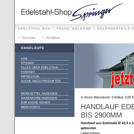
EDELSTAHL-BAU
FRANZ. BALKONE
GELÄNDERTEILE 
GELÄNDER-SETS FÜR ALLE MONTAGEMÖGLICHKEITEN
Startseite
Handläufe
HANDLÄUFE
AGB
SITEMAP
ALLES ÜBER EDELSTAHL
KONTAKT
IMPRESSUM
SUCHE NACH PRODUKTEN
MERKZETTEL ANZEIGEN
In Ihrem Warenkorb:
0
Artikel,
0,00
E
WARENKORB ANZEIGEN
ZUR KASSE GEHEN
HANDLAUF EDE
MEIN KONTO
BIS 2900MM
Handlauf aus Edelstahl Ø 42,4 x 
gebürstet
Lieferumfang: