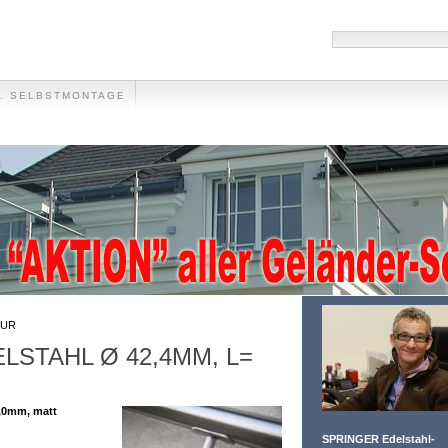
F. SELBSTMONTAGE
HANDLÄUFE
MÜLLTONNENVERKLEIDUNG
VIDEO
FOTO-GALLE
UR
LSTAHL Ø 42,4MM, L=
2,0mm, matt
SPRINGER Edelstahl-