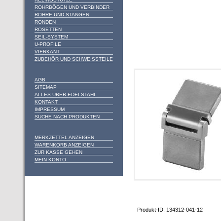
ROHRBÖGEN UND VERBINDER
ROHRE UND STANGEN
RONDEN
ROSETTEN
SEIL-SYSTEM
U-PROFILE
VIERKANT
ZUBEHÖR UND SCHWEISSTEILE
AGB
SITEMAP
ALLES ÜBER EDELSTAHL
KONTAKT
IMPRESSUM
SUCHE NACH PRODUKTEN
MERKZETTEL ANZEIGEN
WARENKORB ANZEIGEN
ZUR KASSE GEHEN
MEIN KONTO
Produkt-ID: 134312-041-12