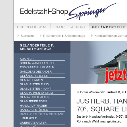
EDELSTAHL-BAU
FRANZ. BALKONE
GELÄNDERTEILE
GELÄNDER-SETS FÜR ALLE MONTAGEMÖGLICHKEITEN
Startseite
Geländerteile f. Selbstmontage
Handlaufstützen vierka
GELÄNDERTEILE F.
SELBSTMONTAGE
ADAPTER
BODEN- WANDFLANSCH
ENDKAPPEN U. KUGELN
GANZGLASGELÄNDER
GELÄNDER-STEHER
GLAS-KLEMMEN
GLASLEISTEN RUND
GLASLEISTEN 4-KANT
In Ihrem Warenkorb:
0
Artikel,
0,00
E
GLASRAHMEN-SYSTEM
GLAS-PUNKTHALTER
JUSTIERB. HA
GLAS JEDER FORM
HANDLAUFTRÄGER
70°, SQUARE L
HANDLAUFSTÜTZEN
HANDLAUFSTÜTZEN VIERKANT
Justierb. Handlaufverbinder, 0-70°, S
...FÜR HOLZ
Rohr nach Wahl, matt gebürstet,
QUERSTABHALTER
RELINGSTÜTZE