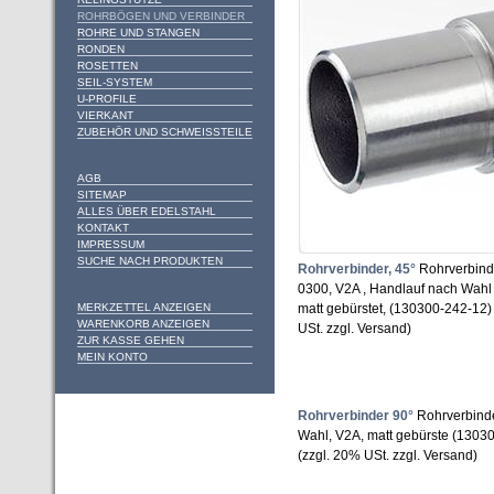
ROHRBÖGEN UND VERBINDER
ROHRE UND STANGEN
RONDEN
ROSETTEN
SEIL-SYSTEM
U-PROFILE
VIERKANT
ZUBEHÖR UND SCHWEISSTEILE
AGB
SITEMAP
ALLES ÜBER EDELSTAHL
KONTAKT
IMPRESSUM
SUCHE NACH PRODUKTEN
Rohrverbinder, 45°
Rohrverbinde
0300, V2A , Handlauf nach Wah
MERKZETTEL ANZEIGEN
matt gebürstet, (130300-242-12
WARENKORB ANZEIGEN
USt. zzgl. Versand)
ZUR KASSE GEHEN
MEIN KONTO
Rohrverbinder 90°
Rohrverbinde
Wahl, V2A, matt gebürste (1303
(zzgl. 20% USt. zzgl. Versand)