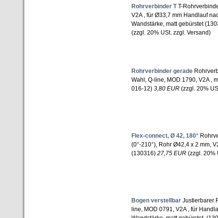
Rohrverbinder T
T-Rohrverbinde
V2A , für Ø33,7 mm Handlauf n
Wandstärke, matt gebürstet (13
(zzgl. 20% USt. zzgl. Versand)
Rohrverbinder gerade
Rohrverbi
Wahl, Q-line, MOD 1790, V2A , m
016-12)
3,80 EUR
(zzgl. 20% USt
Flex-connect, Ø 42, 180°
Rohrver
(0°-210°), Rohr Ø42,4 x 2 mm, V
(130316)
27,75 EUR
(zzgl. 20% 
Bogen verstellbar
Justierbarer 
line, MOD 0791, V2A , für Hand