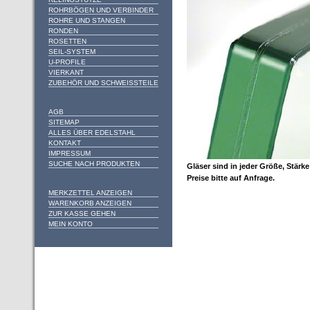
ROHRBÖGEN UND VERBINDER
ROHRE UND STANGEN
RONDEN
ROSETTEN
SEIL-SYSTEM
U-PROFILE
VIERKANT
ZUBEHÖR UND SCHWEISSTEILE
AGB
SITEMAP
ALLES ÜBER EDELSTAHL
KONTAKT
IMPRESSUM
SUCHE NACH PRODUKTEN
Gläser sind in jeder Größe, Stärke
Preise bitte auf Anfrage.
MERKZETTEL ANZEIGEN
WARENKORB ANZEIGEN
ZUR KASSE GEHEN
MEIN KONTO