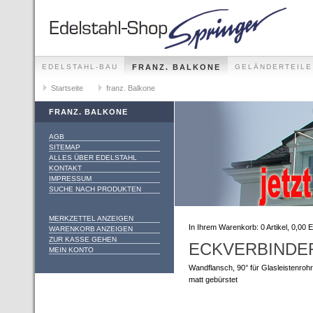
EDELSTAHL-BAU
FRANZ. BALKONE
GELÄNDERTEILE
GELÄNDER-SETS FÜR ALLE MONTAGEMÖGLICHKEITEN
Startseite
franz. Balkone
FRANZ. BALKONE
AGB
SITEMAP
ALLES ÜBER EDELSTAHL
KONTAKT
IMPRESSUM
SUCHE NACH PRODUKTEN
MERKZETTEL ANZEIGEN
In Ihrem Warenkorb:
0
Artikel,
0,00
E
WARENKORB ANZEIGEN
ZUR KASSE GEHEN
ECKVERBINDER
MEIN KONTO
Wandflansch, 90° für Glasleistenro
matt gebürstet