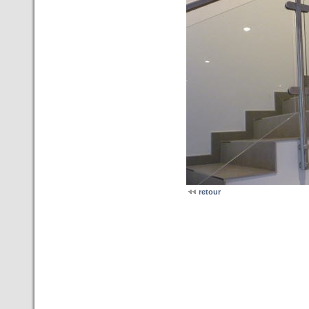
retour
Adapter; Balkongeländer; Drahtse
Geländer;Geländerpfosten; Geländ
Handlaufträger; Handläufe; Klem
Querstabhalter; Rohrbögen; Rond
Webshop; balkon geländer; bau sh
geländer; edelstahl geländer shop
garten shop; geländer glas; gelä
Edelstahlgeländer; Edelstahlhand
Edelstahltreppen; Edelstahlverar