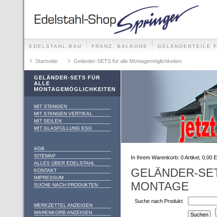
EDELSTAHL-BAU
FRANZ. BALKONE
GELÄNDERTEILE 
GELÄNDER-SETS FÜR ALLE MONTAGEMÖGLICHKEITE
Startseite
Geländer-SETS für alle Montagemöglichkeiten
FOTO-GALLERIE
GELÄNDER-SETS FÜR
ALLE
MONTAGEMÖGLICHKEITEN
MIT STANGEN
MIT STANGEN VERTIKAL
MIT SEILEN
MIT GLASFÜLLUNG ESG
AGB
SITEMAP
In Ihrem Warenkorb:
0
Artikel,
0,00
E
ALLES ÜBER EDELSTAHL
GELÄNDER-SE
KONTAKT
IMPRESSUM
MONTAGE
SUCHE NACH PRODUKTEN
Suche nach Produkt
MERKZETTEL ANZEIGEN
WARENKORB ANZEIGEN