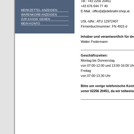
Tel.: +43 2256 20451
+43 676 644 77 40
MERKZETTEL ANZEIGEN
E-Mail.: office[at]edelstahl-shop.at
WARENKORB ANZEIGEN
ZUR KASSE GEHEN
USt.-IdNr.: ATU 12972407
MEIN KONTO
Firmenbuchnummer: FN 4915 d
Inhaber und verantwortlich für de
Walter Federmann
_____________________________
Geschäftszeiten:
Montag bis Donnerstag
von 07:00-12:00 und 13:00-16:00 Uh
Freitag
von 07:00-13:30 Uhr
Bitte um vorige telefonische Ko
unter 02256 20451, da wir teilwei
_____________________________