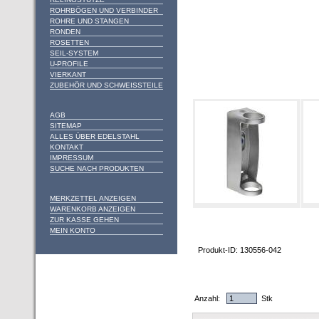
ROHRBÖGEN UND VERBINDER
ROHRE UND STANGEN
RONDEN
ROSETTEN
SEIL-SYSTEM
U-PROFILE
VIERKANT
ZUBEHÖR UND SCHWEISSTEILE
AGB
SITEMAP
ALLES ÜBER EDELSTAHL
KONTAKT
IMPRESSUM
SUCHE NACH PRODUKTEN
MERKZETTEL ANZEIGEN
WARENKORB ANZEIGEN
ZUR KASSE GEHEN
MEIN KONTO
Produkt-ID: 130556-042
Anzahl:
Stk