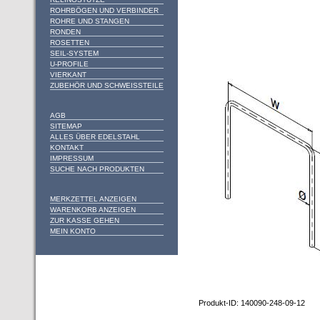
ROHRBÖGEN UND VERBINDER
ROHRE UND STANGEN
RONDEN
ROSETTEN
SEIL-SYSTEM
U-PROFILE
VIERKANT
ZUBEHÖR UND SCHWEISSTEILE
AGB
SITEMAP
ALLES ÜBER EDELSTAHL
KONTAKT
IMPRESSUM
SUCHE NACH PRODUKTEN
MERKZETTEL ANZEIGEN
WARENKORB ANZEIGEN
ZUR KASSE GEHEN
MEIN KONTO
Produkt-ID: 140090-248-09-12