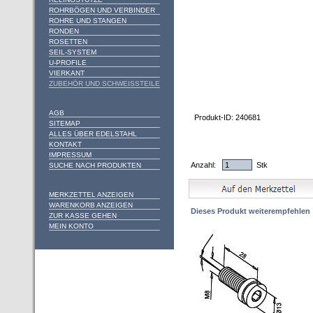
ROHRBÖGEN UND VERBINDER
ROHRE UND STANGEN
RONDEN
ROSETTEN
SEIL-SYSTEM
U-PROFILE
VIERKANT
ZUBEHÖR UND SCHWEISSTEILE
AGB
Produkt-ID: 240681
SITEMAP
ALLES ÜBER EDELSTAHL
KONTAKT
IMPRESSUM
Anzahl:
Stk
SUCHE NACH PRODUKTEN
MERKZETTEL ANZEIGEN
WARENKORB ANZEIGEN
Dieses Produkt weiterempfehlen
ZUR KASSE GEHEN
MEIN KONTO