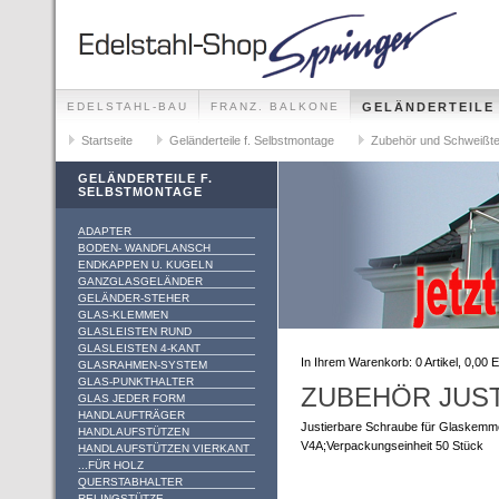
EDELSTAHL-BAU
FRANZ. BALKONE
GELÄNDERTEILE
GELÄNDER-SETS FÜR ALLE MONTAGEMÖGLICHKEITEN
Startseite
Geländerteile f. Selbstmontage
Zubehör und Schweißte
GELÄNDERTEILE F.
SELBSTMONTAGE
ADAPTER
BODEN- WANDFLANSCH
ENDKAPPEN U. KUGELN
GANZGLASGELÄNDER
GELÄNDER-STEHER
GLAS-KLEMMEN
GLASLEISTEN RUND
GLASLEISTEN 4-KANT
In Ihrem Warenkorb:
0
Artikel,
0,00
E
GLASRAHMEN-SYSTEM
GLAS-PUNKTHALTER
ZUBEHÖR JUS
GLAS JEDER FORM
HANDLAUFTRÄGER
Justierbare Schraube für Glaskemm
HANDLAUFSTÜTZEN
V4A;Verpackungseinheit 50 Stück
HANDLAUFSTÜTZEN VIERKANT
...FÜR HOLZ
QUERSTABHALTER
RELINGSTÜTZE