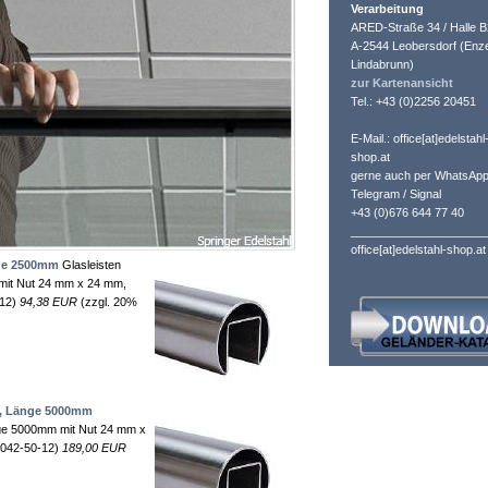
Verarbeitung
ARED-Straße 34 / Halle B
A-2544 Leobersdorf (Enze
Lindabrunn)
zur Kartenansicht
Tel.: +43 (0)2256 20451
E-Mail.: office[at]edelstahl
shop.at
gerne auch per WhatsApp
Telegram / Signal
+43 (0)676 644 77 40
_____________________
office[at]edelstahl-shop.at
nge 2500mm
Glasleisten
mit Nut 24 mm x 24 mm,
-12)
94,38 EUR
(zzgl. 20%
mm, Länge 5000mm
nge 5000mm mit Nut 24 mm x
-042-50-12)
189,00 EUR