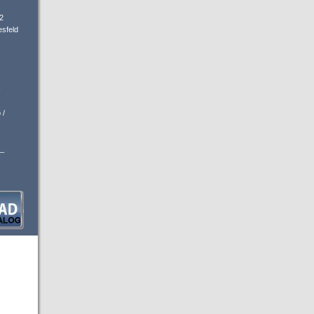
2
sfeld
-
 /
_