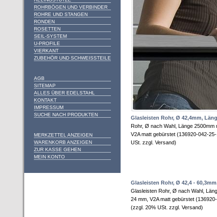
ROHRBÖGEN UND VERBINDER
ROHRE UND STANGEN
RONDEN
ROSETTEN
SEIL-SYSTEM
U-PROFILE
VIERKANT
ZUBEHÖR UND SCHWEISSTEILE
AGB
SITEMAP
ALLES ÜBER EDELSTAHL
KONTAKT
IMPRESSUM
SUCHE NACH PRODUKTEN
Glasleisten Rohr, Ø 42,4mm, Lä
Rohr, Ø nach Wahl, Länge 2500mm 
V2A matt gebürstet (136920-042-25
MERKZETTEL ANZEIGEN
WARENKORB ANZEIGEN
USt. zzgl. Versand)
ZUR KASSE GEHEN
MEIN KONTO
Glasleisten Rohr, Ø 42,4 - 60,3
Glasleisten Rohr, Ø nach Wahl, Lä
24 mm, V2A matt gebürstet (136920
(zzgl. 20% USt. zzgl. Versand)