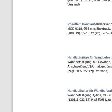
gebürstet (130113)
8,18 EUR
(zz
Versand)
Rosette f. Handlauf
Abdeckkappe
MOD 0118, Ø65 mm, Zinkdruckgus
(100519)
5,57 EUR
(zzgl. 20% US
Handlaufstütze für Wandbefest
Wandbefestigung, M8 Gewinde,
Anschweißen, V2A, matt gebürst
(zzgl. 20% USt. zzgl. Versand)
Handlaufhalter für Wandbefest
Wandbefestigung, Q-line, MOD 01
(130111-033-12)
9,45 EUR
(zzgl