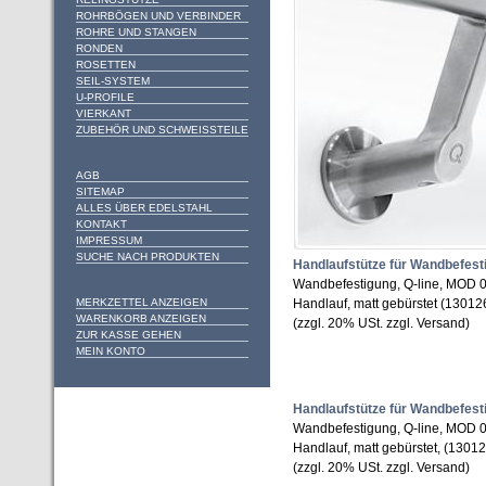
ROHRBÖGEN UND VERBINDER
ROHRE UND STANGEN
RONDEN
ROSETTEN
SEIL-SYSTEM
U-PROFILE
VIERKANT
ZUBEHÖR UND SCHWEISSTEILE
AGB
SITEMAP
ALLES ÜBER EDELSTAHL
KONTAKT
IMPRESSUM
SUCHE NACH PRODUKTEN
Handlaufstütze für Wandbefest
Wandbefestigung, Q-line, MOD 0
MERKZETTEL ANZEIGEN
Handlauf, matt gebürstet (1301
WARENKORB ANZEIGEN
(zzgl. 20% USt. zzgl. Versand)
ZUR KASSE GEHEN
MEIN KONTO
Handlaufstütze für Wandbefest
Wandbefestigung, Q-line, MOD 01
Handlauf, matt gebürstet, (1301
(zzgl. 20% USt. zzgl. Versand)