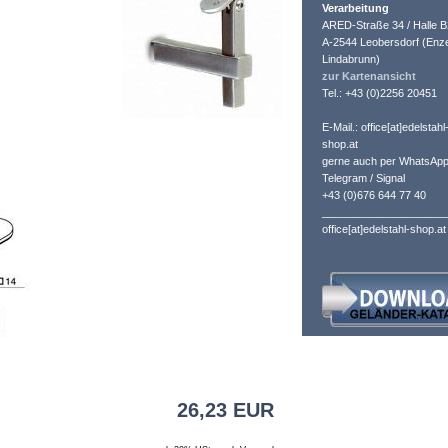
Verarbeitung
ARED-Straße 34 / Halle B
A-2544 Leobersdorf (Enze
Lindabrunn)
zur Kartenansicht
Tel.: +43 (0)2256 20451
E-Mail.: office[at]edelstahl
shop.at
gerne auch per WhatsApp
Telegram / Signal
+43 (0)676 644 77 40
_____________________
office[at]edelstahl-shop.at
26,23 EUR