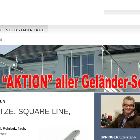
 F. SELBSTMONTAGE
nt
HANDLÄUFE
MÜLLTONNENVERKLEIDUNG
VIDEO
FOTO-GALLER
UR
ZE, SQUARE LINE,
, Rohrbef., flach,
rstet
SPRINGER Edelstahl-