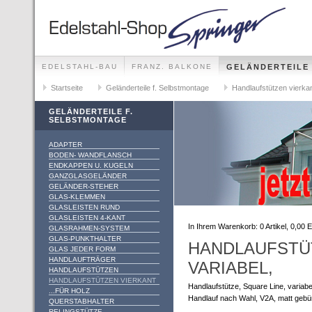
EDELSTAHL-BAU
FRANZ. BALKONE
GELÄNDERTEILE
GELÄNDER-SETS FÜR ALLE MONTAGEMÖGLICHKEITEN
Startseite
Geländerteile f. Selbstmontage
Handlaufstützen vierka
GELÄNDERTEILE F.
SELBSTMONTAGE
ADAPTER
BODEN- WANDFLANSCH
ENDKAPPEN U. KUGELN
GANZGLASGELÄNDER
GELÄNDER-STEHER
GLAS-KLEMMEN
GLASLEISTEN RUND
GLASLEISTEN 4-KANT
In Ihrem Warenkorb:
0
Artikel,
0,00
E
GLASRAHMEN-SYSTEM
GLAS-PUNKTHALTER
HANDLAUFSTÜT
GLAS JEDER FORM
HANDLAUFTRÄGER
VARIABEL,
HANDLAUFSTÜTZEN
HANDLAUFSTÜTZEN VIERKANT
Handlaufstütze, Square Line, variabel
...FÜR HOLZ
Handlauf nach Wahl, V2A, matt gebü
QUERSTABHALTER
RELINGSTÜTZE