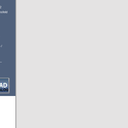
2
sfeld
-
 /
_