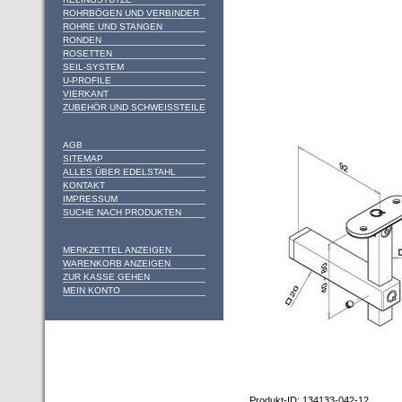
ROHRBÖGEN UND VERBINDER
ROHRE UND STANGEN
RONDEN
ROSETTEN
SEIL-SYSTEM
U-PROFILE
VIERKANT
ZUBEHÖR UND SCHWEISSTEILE
AGB
SITEMAP
ALLES ÜBER EDELSTAHL
KONTAKT
IMPRESSUM
SUCHE NACH PRODUKTEN
MERKZETTEL ANZEIGEN
WARENKORB ANZEIGEN
ZUR KASSE GEHEN
MEIN KONTO
Produkt-ID: 134133-042-12