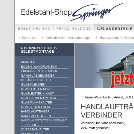
EDELSTAHL-BAU
FRANZ. BALKONE
GELÄNDERTEILE
GELÄNDER-SETS FÜR ALLE MONTAGEMÖGLICHKEITEN
Startseite
Geländerteile f. Selbstmontage
Handlaufstützen vierka
GELÄNDERTEILE F.
SELBSTMONTAGE
ADAPTER
BODEN- WANDFLANSCH
ENDKAPPEN U. KUGELN
GANZGLASGELÄNDER
GELÄNDER-STEHER
GLAS-KLEMMEN
GLASLEISTEN RUND
GLASLEISTEN 4-KANT
In Ihrem Warenkorb:
0
Artikel,
0,00
E
GLASRAHMEN-SYSTEM
GLAS-PUNKTHALTER
HANDLAUFTRÄ
GLAS JEDER FORM
HANDLAUFTRÄGER
VERBINDER
HANDLAUFSTÜTZEN
HANDLAUFSTÜTZEN VIERKANT
Verbinder, für Rohr nach Wahl,
...FÜR HOLZ
V2A, matt gebürstet
QUERSTABHALTER
RELINGSTÜTZE