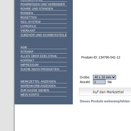
ROHRBÖGEN UND VERBINDER
ROHRE UND STANGEN
RONDEN
ROSETTEN
SEIL-SYSTEM
U-PROFILE
VIERKANT
ZUBEHÖR UND SCHWEISSTEILE
AGB
SITEMAP
ALLES ÜBER EDELSTAHL
Produkt-ID: 134790-041-12
KONTAKT
IMPRESSUM
SUCHE NACH PRODUKTEN
Größe:
MERKZETTEL ANZEIGEN
Anzahl:
Stk
WARENKORB ANZEIGEN
ZUR KASSE GEHEN
MEIN KONTO
Dieses Produkt weiterempfehlen