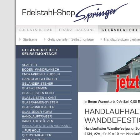
EDELSTAHL-BAU
FRANZ. BALKONE
GELÄNDERTEILE
GELÄNDER-SETS FÜR ALLE MONTAGEMÖGLICHKEITEN
Startseite
Geländerteile f. Selbstmontage
Handlaufstützen vierka
GELÄNDERTEILE F.
SELBSTMONTAGE
ADAPTER
BODEN- WANDFLANSCH
ENDKAPPEN U. KUGELN
GANZGLASGELÄNDER
GELÄNDER-STEHER
GLAS-KLEMMEN
GLASLEISTEN RUND
GLASLEISTEN 4-KANT
In Ihrem Warenkorb:
0
Artikel,
0,00
E
GLASRAHMEN-SYSTEM
GLAS-PUNKTHALTER
HANDLAUFHAL
GLAS JEDER FORM
HANDLAUFTRÄGER
WANDBEFESTI
HANDLAUFSTÜTZEN
HANDLAUFSTÜTZEN VIERKANT
Handlaufhalter Wandbefestigung, S
...FÜR HOLZ
4134, V2A , für 40 x 10 mm Handlauf,
QUERSTABHALTER
RELINGSTÜTZE