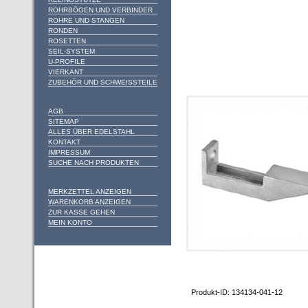
ROHRBÖGEN UND VERBINDER
ROHRE UND STANGEN
RONDEN
ROSETTEN
SEIL-SYSTEM
U-PROFILE
VIERKANT
ZUBEHÖR UND SCHWEISSTEILE
AGB
SITEMAP
ALLES ÜBER EDELSTAHL
KONTAKT
IMPRESSUM
SUCHE NACH PRODUKTEN
MERKZETTEL ANZEIGEN
WARENKORB ANZEIGEN
ZUR KASSE GEHEN
MEIN KONTO
Produkt-ID: 134134-041-12