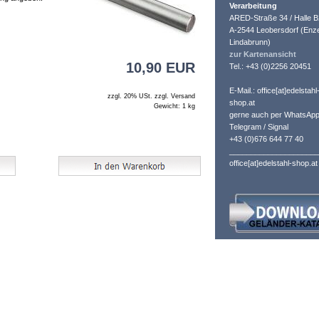
Verarbeitung
ARED-Straße 34 / Halle B
A-2544 Leobersdorf (Enze
Lindabrunn)
zur Kartenansicht
10,90 EUR
Tel.: +43 (0)2256 20451
E-Mail.: office[at]edelstahl
zzgl. 20% USt. zzgl. Versand
shop.at
Gewicht: 1 kg
gerne auch per WhatsApp
Telegram / Signal
+43 (0)676 644 77 40
_____________________
office[at]edelstahl-shop.at