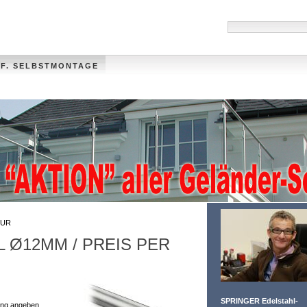
 F. SELBSTMONTAGE
HANDLÄUFE
MÜLLTONNENVERKLEIDUNG
VIDEO
FOTO-GALLER
UR
 Ø12MM / PREIS PER
SPRINGER Edelstahl-
lung angeben.