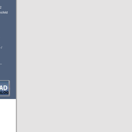
2
sfeld
-
 /
_