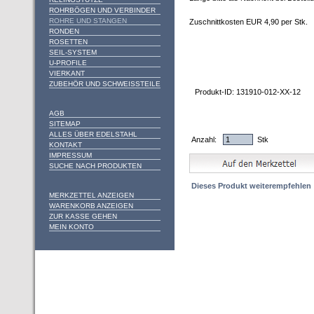
ROHRBÖGEN UND VERBINDER
ROHRE UND STANGEN
Zuschnittkosten EUR 4,90 per Stk.
RONDEN
ROSETTEN
SEIL-SYSTEM
U-PROFILE
VIERKANT
ZUBEHÖR UND SCHWEISSTEILE
Produkt-ID: 131910-012-XX-12
AGB
SITEMAP
ALLES ÜBER EDELSTAHL
Anzahl:
Stk
KONTAKT
IMPRESSUM
SUCHE NACH PRODUKTEN
Dieses Produkt weiterempfehlen
MERKZETTEL ANZEIGEN
WARENKORB ANZEIGEN
ZUR KASSE GEHEN
MEIN KONTO